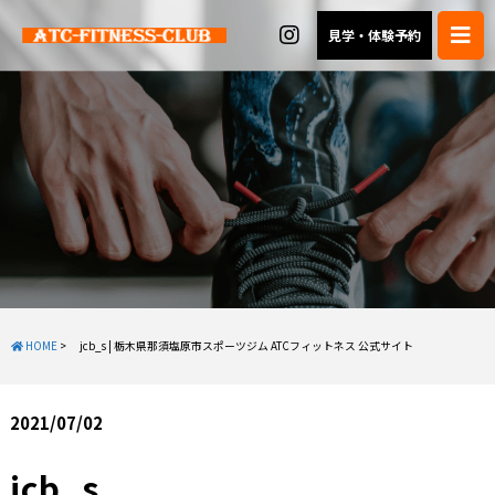
見学・体験予約
HOME
>
jcb_s | 栃木県那須塩原市スポーツジム ATCフィットネス 公式サイト
2021/07/02
jcb_s