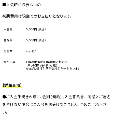
■入会時に必要なもの
初期費用は現金でのお支払いとなります。
入会金
5,500円（税込）
登録料
5,500円（税込）
月会費
2ヵ月分
銀行口座
口座振替用の口座情報と銀行印
（ネット銀行も利用可能）
※毎月、銀行引落手数料が別途かかります
【詳細事項】
●ご入会手続きの際に、会則（規約）、入会誓約書に同意とご署名
を頂けない場合はご入会をお受けできません。予めご了承下さ
い。