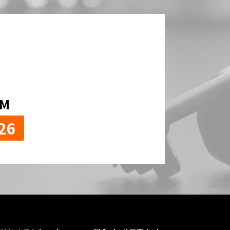
！
OM
26